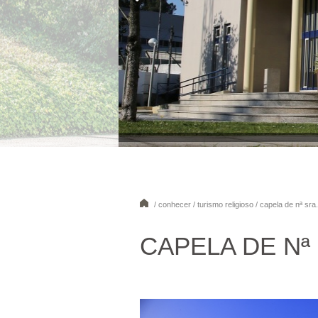
/ conhecer / turismo religioso / capela de nª sr
CAPELA DE Nª