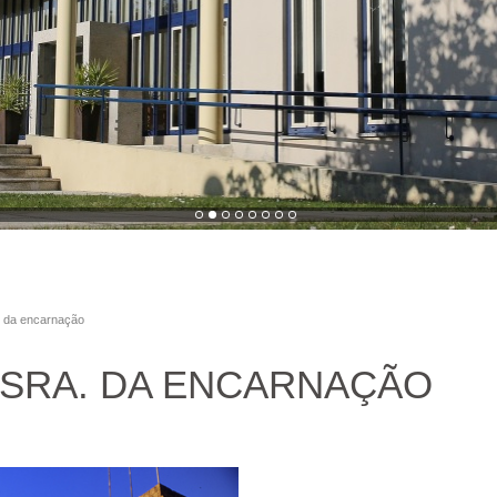
a. da encarnação
 SRA. DA ENCARNAÇÃO