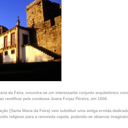
ria da Feira, encontra-se um interessante conjunto arquitetónico cons
s reedificar pela condessa Joana Forjaz Pereira, em 1656.
ão (Santa Maria da Feira) veio substituir uma antiga ermida dedicad
pólio religioso para a renovada capela, podendo-se observar imaginári