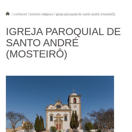
/ conhecer / turismo religioso / igreja paroquial de santo andré (mosteirô)
1
2
3
4
5
6
7
8
IGREJA PAROQUIAL DE
SANTO ANDRÉ
(MOSTEIRÔ)