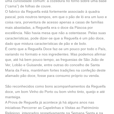
uma curiosidade comum: a cozedura no forno sobre uma base
(“cama”) de folhas de couve.
O fabrico da Regueifa está fortemente associado à quadra
pascal, pois noutros tempos, em que o pão de ló era um luxo e
coisa rara, porventura de acesso apenas a casas de famílias
mais abastadas, a Regueifa era o doce da Páscoa por
excelência. Não havia mesa que não a ostentasse. Pelas suas
características, pode dizer-se que a Regueifa é um pão doce,
dado que mistura características de pão e de bolo.
É certo que a Regueifa Doce faz-se um pouco por todo o País,
variando no formato e nos ingredientes. Mas podemos afirmar
que, até há bem pouco tempo, as freguesias de São João de
Ver, Lobão e Guisande, entre outras do concelho de Santa
Maria da Feira, mantinham fortes tradições na confeção deste
afamado pão doce, fosse para consumo próprio ou venda.
São reconhecidos como bons acompanhamentos da Regueifa
doce, um bom Vinho do Porto ou bom vinho tinto, queijo e até
manteiga.
A Prova de Regueifa já acontece já há alguns anos nas
iniciativas Percorrer as Capelinhas e Visitas ao Património
Religioso, integrados respetivamente na Semana Santa e na