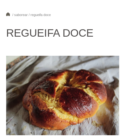
/ saborear / regueifa doce
1
2
3
4
5
6
7
8
REGUEIFA DOCE